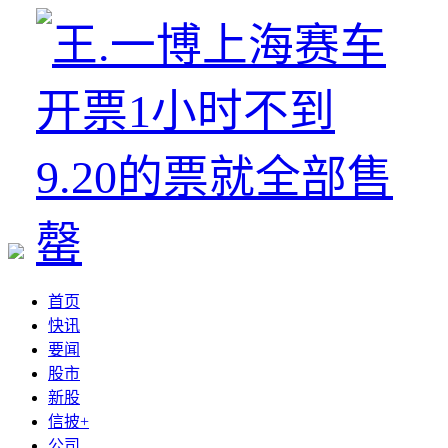
首页
快讯
要闻
股市
新股
信披+
公司