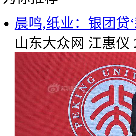
晨鸣,纸业：银团贷
山东大众网
江惠仪