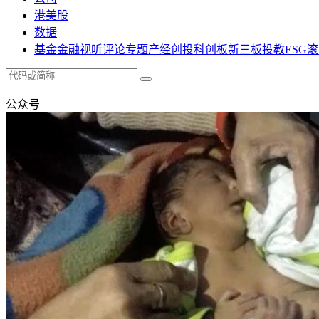
港美股
数据
基金
金融
视听
评论
专题
产经
创投
科创板
新三板
投教
ESG
滚
公众号