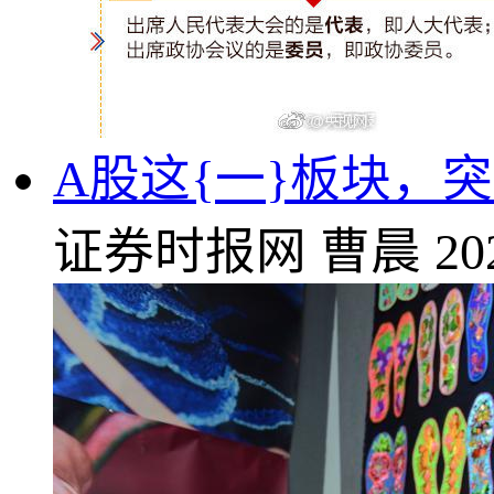
A股这{一}板块，突
证券时报网
曹晨
20