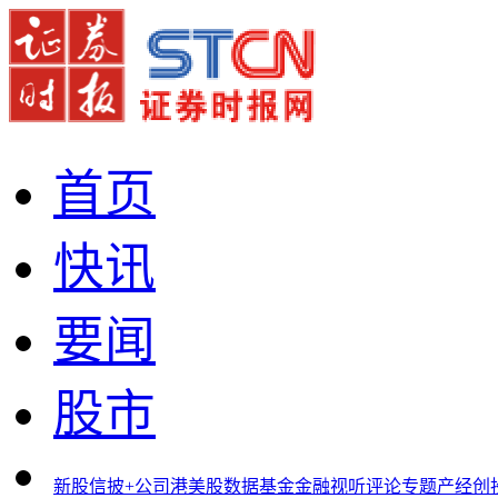
首页
快讯
要闻
股市
新股
信披+
公司
港美股
数据
基金
金融
视听
评论
专题
产经
创