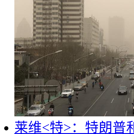
莱维<特>：特朗普