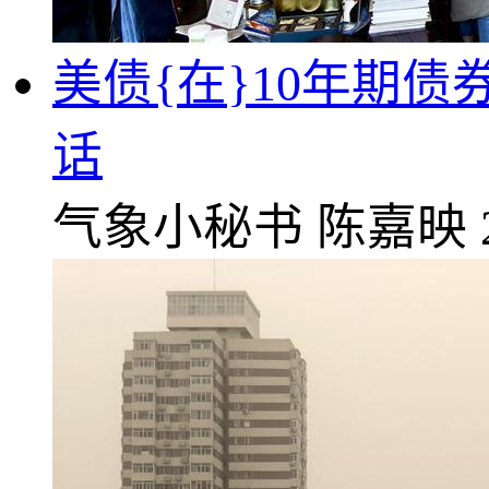
美债{在}10年期
话
气象小秘书
陈嘉映