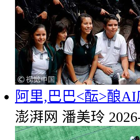
阿里,巴巴<酝>酿A
澎湃网
潘美玲
2026