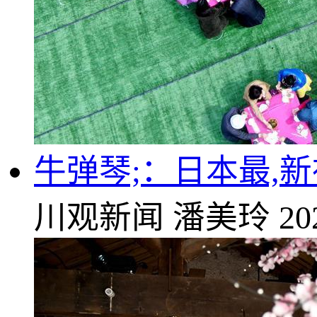
牛弹琴;：日本最,
川观新闻
潘美玲
20