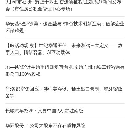
大{同}市召‘开’“辉煌十四五 奋进新征程”主题系列新闻发布
会（市住房公积金管理中心专场）
华安基<金>徐勇：碳金融与?绿色技术创新互动，破解企业
环保难题
【IR活动观!察】世纪华通王佶：未来游戏三大定义——数
字入口、情绪容器、AI互动载体
地—铁‘设’计并购重组回复问询 拟收购广州地铁工程咨询有
限公司100%股权
商;务部密集回应！涉中美会谈、稀土出口管制、稳外贸政
策等
长城汽车招聘：只要中国?人 常驻南极
华阳股份.：公司大股东不存在质押风险