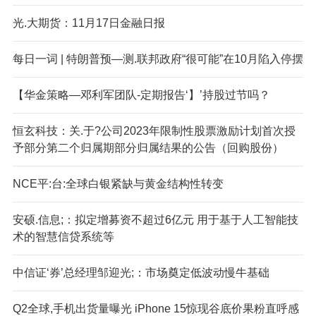
光.大期货：11月17日金融日报
每日一词 | 特朗普预—测.联邦政府“很可能”在10月陷入停摆
【华金策略—邓利军团队-定期报告‘】’持股过节吗？
恒玄科技：关.于?公司2023年限制性股票激励计划首次授
予部分第二个归属期部分归属结果的公告（回购股份）
NCE平:台:全球白银紧缺与黄金结构性转变
安硕.信息;：拟定增募资不超过6亿元 用于基于人工智能技
术的智慧信贷系统等
中信证‘券’总经理邹迎光;：市场奠定低波动慢牛基础
Q2全球,手机出货量曝光 iPhone 15惊现谷底价果粉直呼感