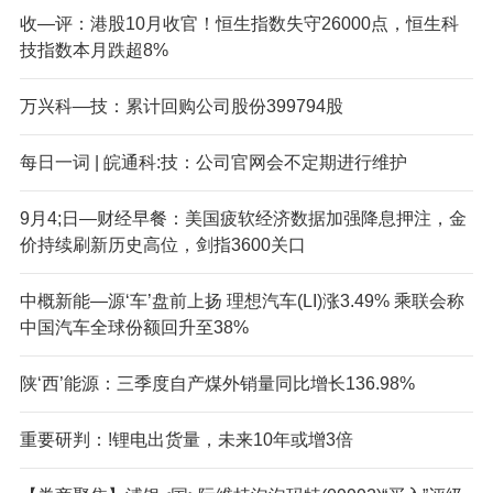
收—评：港股10月收官！恒生指数失守26000点，恒生科
技指数本月跌超8%
万兴科—技：累计回购公司股份399794股
每日一词 | 皖通科:技：公司官网会不定期进行维护
9月4;日—财经早餐：美国疲软经济数据加强降息押注，金
价持续刷新历史高位，剑指3600关口
中概新能—源‘车’盘前上扬 理想汽车(LI)涨3.49% 乘联会称
中国汽车全球份额回升至38%
陕‘西’能源：三季度自产煤外销量同比增长136.98%
重要研判：!锂电出货量，未来10年或增3倍