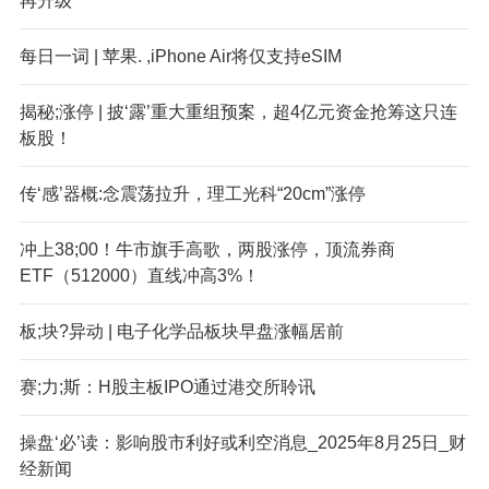
再升级
每日一词 | 苹果. ,iPhone Air将仅支持eSIM
揭秘;涨停 | 披‘露’重大重组预案，超4亿元资金抢筹这只连
板股！
传‘感’器概:念震荡拉升，理工光科“20cm”涨停
冲上38;00！牛市旗手高歌，两股涨停，顶流券商
ETF（512000）直线冲高3%！
板;块?异动 | 电子化学品板块早盘涨幅居前
赛;力;斯：H股主板IPO通过港交所聆讯
操盘‘必’读：影响股市利好或利空消息_2025年8月25日_财
经新闻