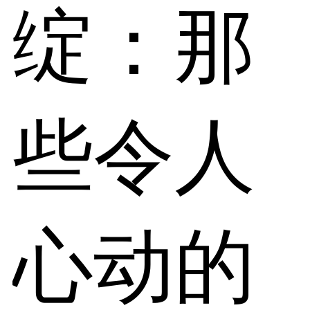
绽：那
些令人
心动的