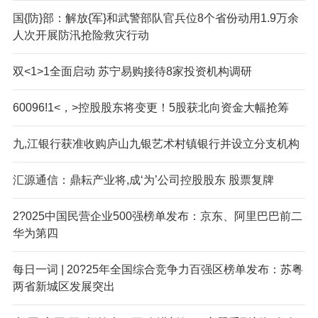
国{防}部：解放{军}和武警部队官兵位8个省份动用1.9万余
人次开展防汛抢险救灾行动
双<1>1全面启动 苏宁易购接待8家投资机构调研
60096!1<，>控股股东将变更！5股获北向资金大幅抢筹
九,江银行获准收购庐山九银艺术村镇银行并设立分支机构
汇源通信：鼎耘产业将,成‘为’公司控股股东 股票复牌
2?025中国民营企业500强榜单发布：京东、阿里巴巴前二
华为第四
每日一词 | 20?25年全国综合竞争力百强区榜单发布：苏粤
两省新城区发展突出