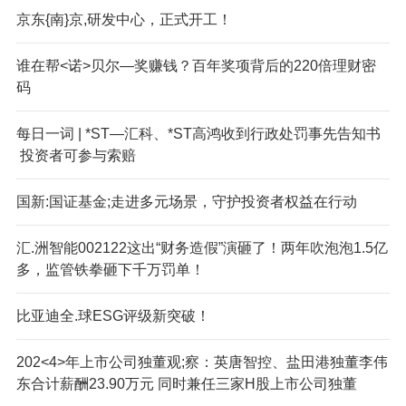
京东{南}京,研发中心，正式开工！
谁在帮<诺>贝尔—奖赚钱？百年奖项背后的220倍理财密
码
每日一词 | *ST—汇科、*ST高鸿收到行政处罚事先告知书
投资者可参与索赔
国新:国证基金;走进多元场景，守护投资者权益在行动
汇.洲智能002122这出“财务造假”演砸了！两年吹泡泡1.5亿
多，监管铁拳砸下千万罚单！
比亚迪全.球ESG评级新突破！
202<4>年上市公司独董观;察：英唐智控、盐田港独董李伟
东合计薪酬23.90万元 同时兼任三家H股上市公司独董