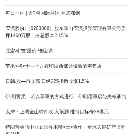
每日一词 | 大?明国际拜访,宝武鄂钢
应流股份;（6?03308）股东霍山应流投资管理有限公司质
押1460万股，占总股本2.15%
胜宏科‘技’股价?创新高
苹果<将>于—下月在印度西部开设新的零售店
日韩.股—市收高 日经225指数收涨1.5%
伊,朗官员：若以尊重的方式进行，伊朗愿重启与美核谈判
大摩：上调金山软件收,入预测 维持目标价38港元
特朗普会晤中亚五国寻求稀<土>合作，全球关键矿产博弈