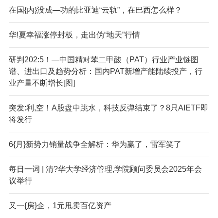
在国{内}没成—功的比亚迪“云轨”，在巴西怎么样？
华!夏幸福涨停封板，走出伪“地天”行情
研判202:5！—中国精对苯二甲酸（PAT）行业产业链图
谱、进出口及趋势分析：国内PAT新增产能陆续投产，行
业产量不断增长[图]
突发:利,空！A股盘中跳水，科技反弹结束了？8只AIETF即
将发行
6{月}新势力销量战争全解析：华为赢了，雷军笑了
每日一词 | 清?华大学经济管理,学院顾问委员会2025年会
议举行
又一{房}企，1元甩卖百亿资产