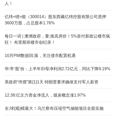
人！
亿纬<锂>能（300014）股东西藏亿纬控股有限公司质押
3600万股，占总股本1.76%
每日一词 | 澳洲政府，要;推高房价！5%首付新政让楼市疯
狂！ 布里斯班楼市创纪录！
10月PMI数据回;落，关注债市配置机遇
华:帝‘股’份：上半年归母净利润2.72亿元，同比下降9.19%
美政府“停摆”第{1}1天 特朗普要求确保支付军人薪资
12.38:亿主力资金净流入，煤炭概念涨1.97%
全;球{规}模最大！乌兰察布压缩空气储能项目全面实施