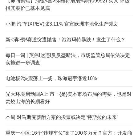
【券商聚焦】浦银<国>际维持泡泡玛特(09992)“买入”评级
指其股价已基本见底
小鹏‘汽’车(XPEV)涨3.11% 官宣欧洲本地化生产规划
新<消>费!赛道突遭抛售！泡泡玛特暴跌！发生了什么？
每日一词 | 英伟!达违!反反垄断法，市场监管总局依法决定
实施进一步调查
电池板?块震荡上—扬，珠海冠宇涨近10%
光大环境启动回A上.市：{是}资本市场布局的需要，也是对
焚烧出海的长期看好
本周,对马斯克薪酬方案的投票或决定“特斯拉的未来”
重庆一小区;16个“违规车位”卖了100多万元？官方：开发商