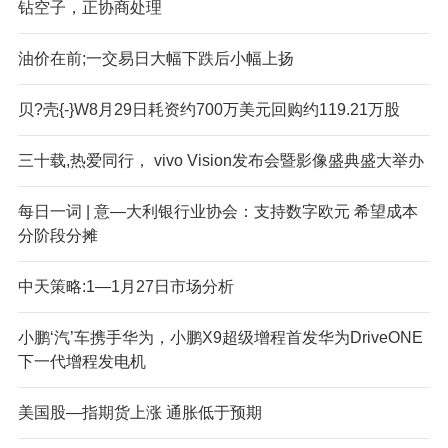
钻空子，正协商处理
油价在前;一交易日大幅下跌后小幅上扬
贝?壳{-}W8月29日耗资约700万美元回购约119.21万股
三十载,热爱同行， vivo Vision发布会暨影像盛典盛大举办
每日一词 | 意—大利银行业协会：支持数字欧元 希望成本
分阶段分摊
中天策略:1—1月27日市场分析
小鹏‘汽’车携手华为，小鹏X9超级增程首发华为DriveONE
下一代增程发电机
美国股—指期货上涨 通胀低于预期