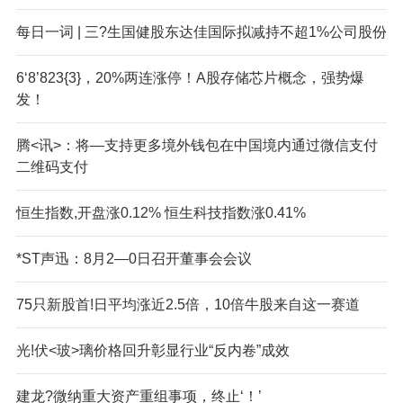
每日一词 | 三?生国健股东达佳国际拟减持不超1%公司股份
6‘8’823{3}，20%两连涨停！A股存储芯片概念，强势爆
发！
腾<讯>：将—支持更多境外钱包在中国境内通过微信支付
二维码支付
恒生指数,开盘涨0.12% 恒生科技指数涨0.41%
*ST声迅：8月2—0日召开董事会会议
75只新股首!日平均涨近2.5倍，10倍牛股来自这一赛道
光!伏<玻>璃价格回升彰显行业“反内卷”成效
建龙?微纳重大资产重组事项，终止‘！’