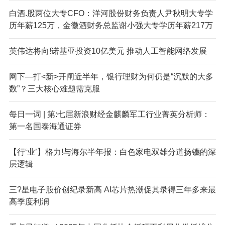
白酒.股两位大专CFO：洋河股份财务负责人尹秋明大专学
历年薪125万，金徽酒财务总监谢小强大专学历年薪217万
英伟达将向!诺基亚投资10亿美元 推动人工智能网络发展
网下—打<新>开闸近半年，银行理财为何仍是“沉默的大多
数”？三大核心难题需克服
每日一词 | 第:七届新浪财经金麒麟军工行业菁英分析师：
第一名国泰海通证券
【行‘业’】格力!与海尔半年报：白色家电双雄分道扬镳的深
层逻辑
三?星电子股价创纪录新高 AI芯片热潮促其录得三年多来最
高季度利润