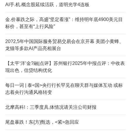
AI手.机.概念股延续活跃，道明光学4连板
金.价暴跌之际，高盛“坚定看涨”：维持明年底4900美元目
标价，甚至有“上行风险”
20?2,5年中国国际服务贸易交易会在京开幕 美团小黄蜂、
龙猫等多款AI产品亮相展台
【太平‘洋’金?融|点评】苏州银行2025年中报点评：中收表
现出色，信贷结构优化
每日一词 | 泰<国>央行行长罕见在聊天群与媒体互动 或标
志着央行沟通风格转变
北摩高科!：三季度具,体情况请关注公司财报
尾盘暴跌！东{方}甄选，<紧>急回应