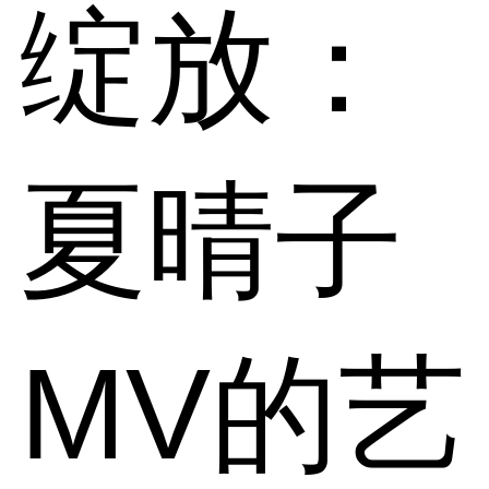
绽放：
夏晴子
MV的艺