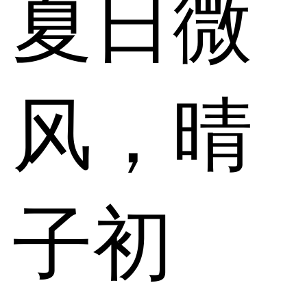
夏日微
风，晴
子初