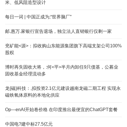
米、低风阻造型设计
每日一词 | 中国正成为;“世界脑厂”
邮.惠万.家银行宣告退场，独立法人直销银行仅剩一家
兖矿能<源>：拟收购山东能源集团旗下高端支架公司100%
股权
博时再失固收大将，:何<平>半月内卸任9只债基，公募业
固收基金经理流动多
龙{磁}科技：,拟投资2.1亿元建设越南龙磁二期工程 实现永
磁铁氧体原料的本地化供应
Op—enAI开始卷价格 在印度推出最便宜的ChatGPT套餐
中国电?建中标27.5亿元