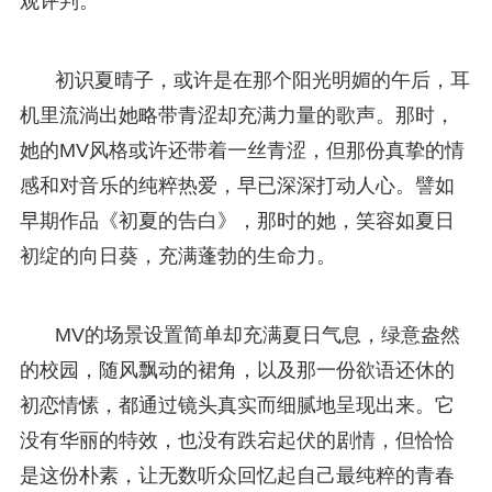
观评判。
初识夏晴子，或许是在那个阳光明媚的午后，耳
机里流淌出她略带青涩却充满力量的歌声。那时，
她的MV风格或许还带着一丝青涩，但那份真挚的情
感和对音乐的纯粹热爱，早已深深打动人心。譬如
早期作品《初夏的告白》，那时的她，笑容如夏日
初绽的向日葵，充满蓬勃的生命力。
MV的场景设置简单却充满夏日气息，绿意盎然
的校园，随风飘动的裙角，以及那一份欲语还休的
初恋情愫，都通过镜头真实而细腻地呈现出来。它
没有华丽的特效，也没有跌宕起伏的剧情，但恰恰
是这份朴素，让无数听众回忆起自己最纯粹的青春