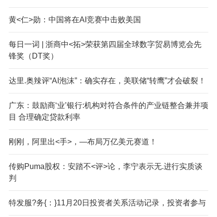
黄<仁>勋：中国将在AI竞赛中击败美国
每日一词 | 浙商中<拓>荣获第四届全球数字贸易博览会先
锋奖（DT奖）
达里.奥辣评“AI泡沫”：确实存在，美联储“转鹰”才会破裂！
广东：鼓励商‘业’银行:机构对符合条件的产业链整合兼并项
目 合理确定贷款利率
刚刚，阿里出<手>，—布局万亿美元赛道！
传购Puma股权：安踏不<评>论，李宁表示无.进行实质谈
判
特发服?务{：}11月20日投资者关系活动记录，投资者参与