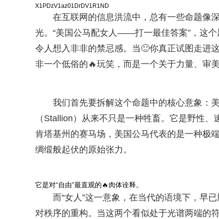
X1PDzV1az01DrDV1R1ND
在互联网的信息洪流中，总有一些命题像
光。“美国公马配女人——打一最佳答案”，这个
令人想入非非的禁忌感。当🙂你真正试图走进
非一个低俗的🔥玩笑，而是一个关于力量、审
我们首先要拆解这个命题中的核心意象：
（Stallion）从来不只是一种牲畜。它是
肯塔基州的赛马场，美国公马代表的是一种极
绸缎般起伏的原始张力。
它是对“自由”最直观的🔥肉体诠释。
而“女人”这一意象，在当代的语境下，早
对秩序的重构。当这两个看似处于光谱两端的符