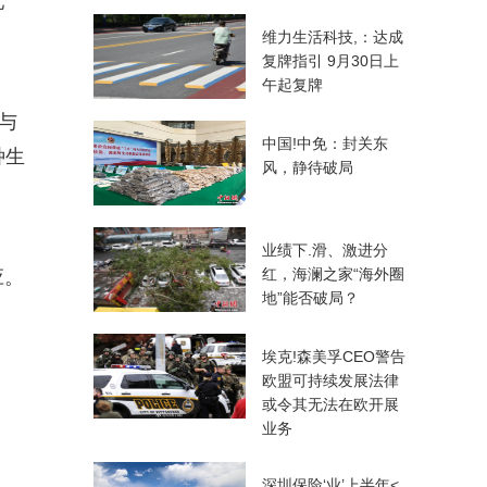
配
维力生活科技,：达成
复牌指引 9月30日上
午起复牌
与
中国!中免：封关东
种生
风，静待破局
业绩下.滑、激进分
红，海澜之家“海外圈
应。
地”能否破局？
埃克!森美孚CEO警告
欧盟可持续发展法律
或令其无法在欧开展
业务
深圳保险‘业’上半年<