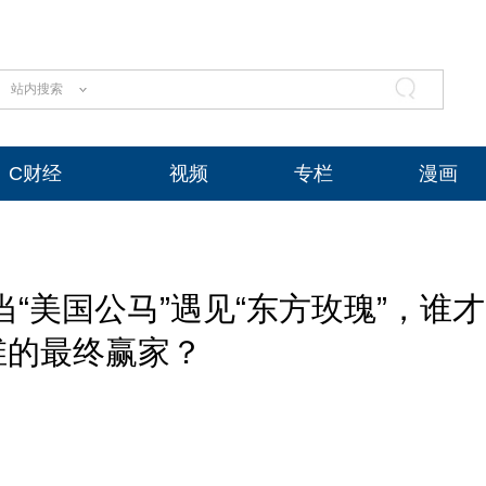
站内搜索
C财经
视频
专栏
漫画
“美国公马”遇见“东方玫瑰”，谁才
维的最终赢家？