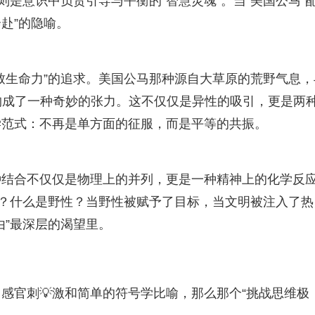
则是意识中负责引导与平衡的“智慧灵魂”。当“美国公马”
赴”的隐喻。
致生命力”的追求。美国公马那种源自大草原的荒野气息，
构成了一种奇妙的张力。这不仅仅是异性的吸引，更是两
学范式：不再是单方面的征服，而是平等的共振。
种结合不仅仅是物理上的并列，更是一种精神上的化学反
明？什么是野性？当野性被赋予了目标，当文明被注入了热
由”最深层的渴望里。
感官刺💡激和简单的符号学比喻，那么那个“挑战思维极