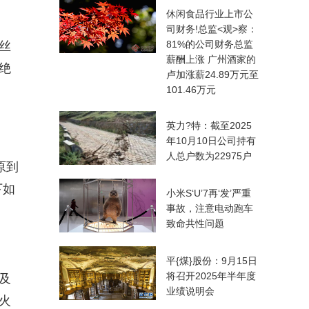
休闲食品行业上市公
司财务!总监<观>察：
81%的公司财务总监
丝
薪酬上涨 广州酒家的
绝
卢加涨薪24.89万元至
101.46万元
英力?特：截至2025
年10月10日公司持有
人总户数为22975户
原到
下如
小米S‘U’7再‘发’严重
事故，注意电动跑车
致命共性问题
平{煤}股份：9月15日
将召开2025年半年度
及
业绩说明会
火