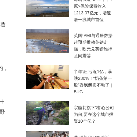
原>保险保费收入
1213.07亿元，增速
居一线城市首位
具哲
英国!PMI与通胀数据
超预期推动英镑走
强，欧元兑英镑维持
区间震荡
的，
半年‘狂’亏近1亿，暴
跌230%！“奶茶第一
股”香飘飘卖不动了 |
BUG
土
宗馥莉旗下‘核’心公司
野
为何;要在这个城市投
资10个亿？