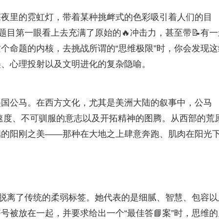
深夜里的霓虹灯，带着某种挑衅式的色彩吸引着人们的目
题目第一眼看上去充满了原始的🔥冲击力，甚至带📝有一
这个命题的内核，去挑战所谓的“思维极限”时，你会发现这
美、心理投射以及文明进化的复杂隐喻。
美国公马。在西方文化，尤其是美洲大陆的叙事中，公马
野性、速度、不可驯服的意志以及开拓精神的图腾。从西部的荒
端的阳刚之美——那种在大地之上肆意奔跑、肌肉在阳光
已脱离了传统的柔弱标签。她代表的是细腻、智慧、包容以
号被放在一起，并要求给出一个“最佳答📘案”时，思维的