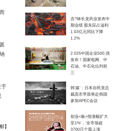
而
吉?林长龙药业发布中
期业绩 股东应占溢利
1.03亿元同比下降
1.2%
甚
2.025中国企业500,强
纳
发布！国家电网、中
石油、中石化位列前
三
在于
韩‘媒’：日本自民党总
裁高市早苗将赴韩国
视
参加APEC会议
创业<板>指涨幅扩大
至1%‘，’全市场超
郁】
3700只个股上涨