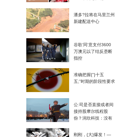
潘多?拉将在马里兰州
新建配送中心
谷歌‘同’意支付3600
万澳元以了结反垄断
指控
准确把握{“}十五
五;”时期的阶段性要求
公:司是否直接或者间
接持股摩尔线程股
份？润欣科技：没有
刚刚，{大}爆发！—