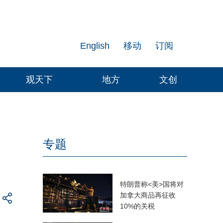
English
移动
订阅
观天下
地方
文创
专题
特朗普称<美>国将对
加拿大商品再征收
10%的关税