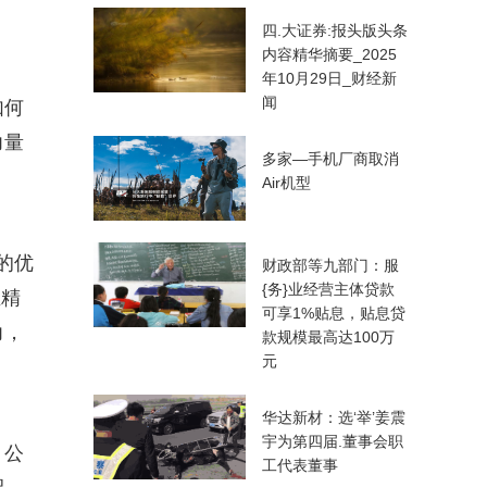
四.大证券:报头版头条
内容精华摘要_2025
年10月29日_财经新
闻
如何
力量
多家—手机厂商取消
Air机型
的优
财政部等九部门：服
{务}业经营主体贷款
立精
可享1%贴息，贴息贷
力，
款规模最高达100万
元
华达新材：选‘举’姜震
宇为第四届.董事会职
。公
工代表董事