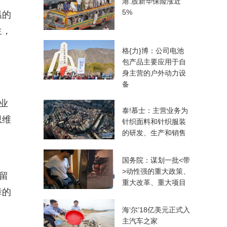
港.股新华保险涨近
5%
温的
生，
格{力}博：公司电池
包产品主要应用于自
身主营的户外动力设
备
业
泰!慕士：主营业务为
思维
针织面料和针织服装
的研发、生产和销售
国务院：谋划一批<带
>动性强的重大政策、
留
重大改革、重大项目
舞的
海‘尔’18亿美元正式入
主汽车之家